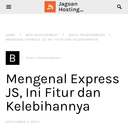
SEARCH FOR:
HOME
WEB DEVELOPMENT
BASIC PROGRAMMING
MENGENAL EXPRESS JS, INI FITUR DAN KELEBIHANNYA
B
BASIC PROGRAMMING
Mengenal Express
JS, Ini Fitur dan
Kelebihannya
SEPTEMBER 2, 2024