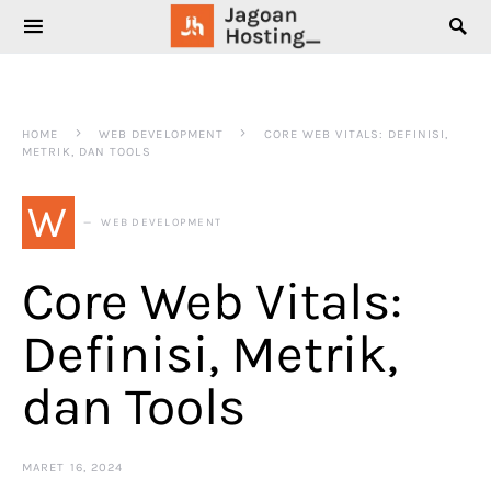
SEARCH FOR:
HOME
WEB DEVELOPMENT
CORE WEB VITALS: DEFINISI,
METRIK, DAN TOOLS
W
WEB DEVELOPMENT
Core Web Vitals:
Definisi, Metrik,
dan Tools
MARET 16, 2024