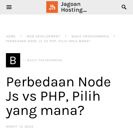
SEARCH FOR:
HOME
WEB DEVELOPMENT
BASIC PROGRAMMING
PERBEDAAN NODE JS VS PHP, PILIH YANG MANA?
B
BASIC PROGRAMMING
Perbedaan Node
Js vs PHP, Pilih
yang mana?
MARET 15, 2024