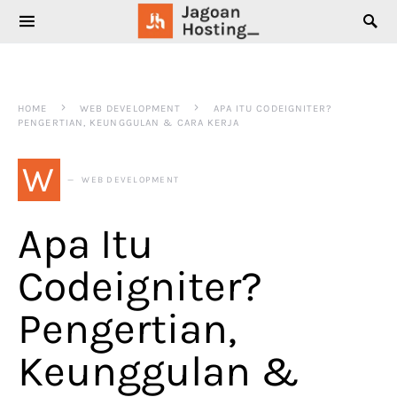
SEARCH FOR:
HOME
WEB DEVELOPMENT
APA ITU CODEIGNITER?
PENGERTIAN, KEUNGGULAN & CARA KERJA
W
WEB DEVELOPMENT
Apa Itu
Codeigniter?
Pengertian,
Keunggulan &