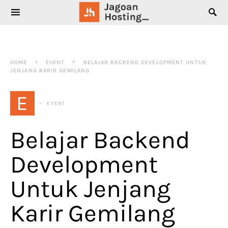
SEARCH FOR:
HOME
EVENT
BELAJAR BACKEND DEVELOPMENT UNTUK
JENJANG KARIR GEMILANG
E
EVENT
Belajar Backend
Development
Untuk Jenjang
Karir Gemilang