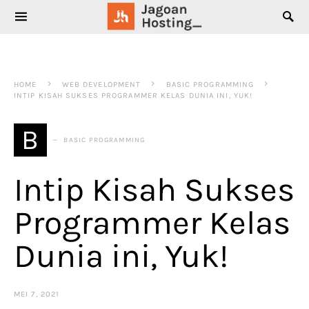
SEARCH FOR:
HOME
WEB DEVELOPMENT
BASIC PROGRAMMING
INTIP KISAH SUKSES PROGRAMMER KELAS DUNIA INI, YUK!
B
BASIC PROGRAMMING
Intip Kisah Sukses
Programmer Kelas
Dunia ini, Yuk!
MEI 7, 2021