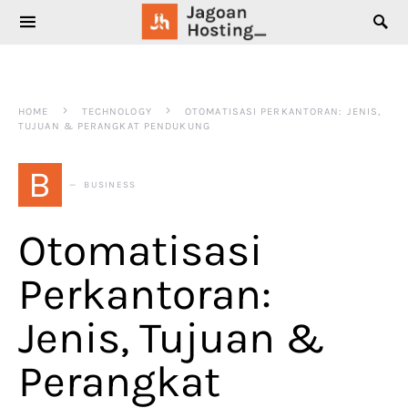
SEARCH FOR:
HOME
TECHNOLOGY
OTOMATISASI PERKANTORAN: JENIS,
TUJUAN & PERANGKAT PENDUKUNG
B
BUSINESS
Otomatisasi
Perkantoran:
Jenis, Tujuan &
Perangkat