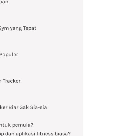
eban
 Gym yang Tepat
Populer
 Tracker
r Biar Gak Sia-sia
untuk pemula?
p dan aplikasi fitness biasa?