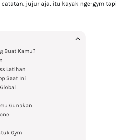
atatan, jujur aja, itu kayak nge-gym tapi
ng Buat Kamu?
m
ss Latihan
pp Saat Ini
Global
Kamu Gunakan
hone
Untuk Gym