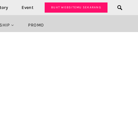
tory
Event
BUAT WEBSITEMU SEKARANG
SHIP
PROMO