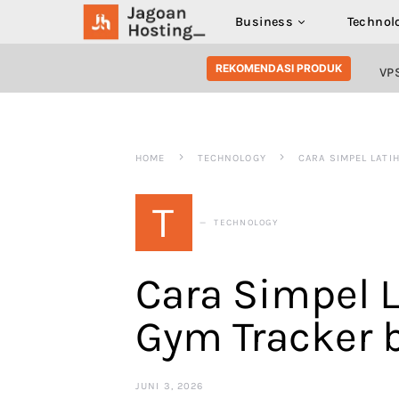
Business
Technol
SEARCH FOR:
REKOMENDASI PRODUK
VP
HOME
TECHNOLOGY
CARA SIMPEL LATI
T
TECHNOLOGY
Cara Simpel 
Gym Tracker 
JUNI 3, 2026