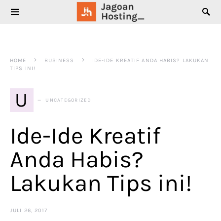
SEARCH FOR:
HOME
BUSINESS
IDE-IDE KREATIF ANDA HABIS? LAKUKAN
TIPS INI!
U
UNCATEGORIZED
Ide-Ide Kreatif
Anda Habis?
Lakukan Tips ini!
JULI 26, 2017