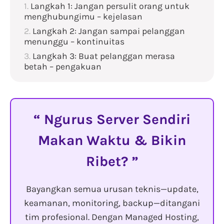
Langkah 1: Jangan persulit orang untuk
menghubungimu – kejelasan
Langkah 2: Jangan sampai pelanggan
menunggu – kontinuitas
Langkah 3: Buat pelanggan merasa
betah – pengakuan
Ngurus Server Sendiri
Makan Waktu & Bikin
Ribet?
Bayangkan semua urusan teknis—update,
keamanan, monitoring, backup—ditangani
tim profesional. Dengan Managed Hosting,