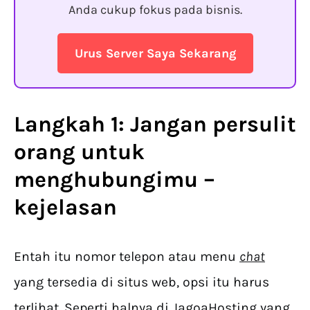
Anda cukup fokus pada bisnis.
Urus Server Saya Sekarang
Langkah 1: Jangan persulit
orang untuk
menghubungimu –
kejelasan
Entah itu nomor telepon atau menu
chat
yang tersedia di situs web, opsi itu harus
terlihat. Seperti halnya di JagoaHosting yang