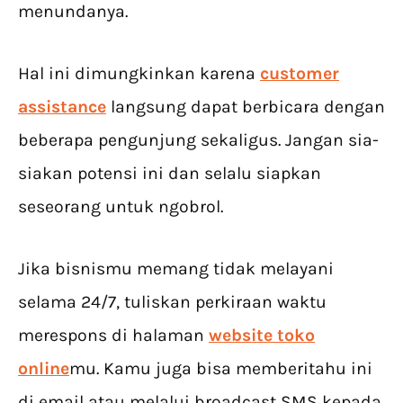
menundanya.
Hal ini dimungkinkan karena
customer
assistance
langsung dapat berbicara dengan
beberapa pengunjung sekaligus. Jangan sia-
siakan potensi ini dan selalu siapkan
seseorang untuk ngobrol.
Jika bisnismu memang tidak melayani
selama 24/7, tuliskan perkiraan waktu
merespons di halaman
website toko
online
mu. Kamu juga bisa memberitahu ini
di email atau melalui broadcast SMS kepada