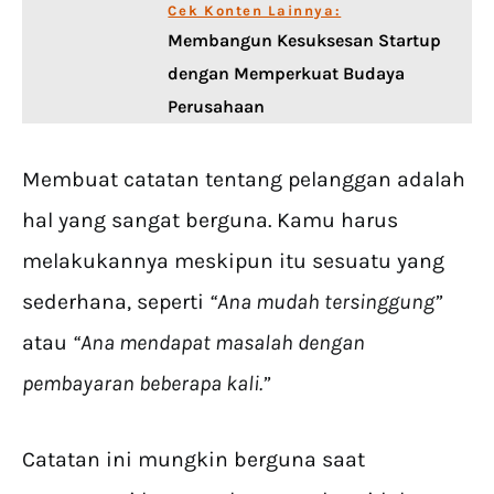
Cek Konten Lainnya:
Membangun Kesuksesan Startup
dengan Memperkuat Budaya
Perusahaan
Membuat catatan tentang pelanggan adalah
hal yang sangat berguna. Kamu harus
melakukannya meskipun itu sesuatu yang
sederhana, seperti
“Ana mudah tersinggung”
atau
“Ana mendapat masalah dengan
pembayaran beberapa kali.”
Catatan ini mungkin berguna saat