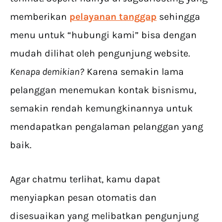
memberikan
pelayanan tanggap
sehingga
menu untuk “hubungi kami” bisa dengan
mudah dilihat oleh pengunjung website.
Kenapa demikian?
Karena semakin lama
pelanggan menemukan kontak bisnismu,
semakin rendah kemungkinannya untuk
mendapatkan pengalaman pelanggan yang
baik.
Agar chatmu terlihat, kamu dapat
menyiapkan pesan otomatis dan
disesuaikan yang melibatkan pengunjung