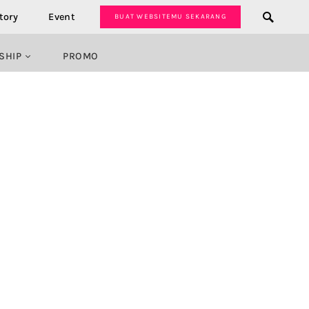
tory
Event
BUAT WEBSITEMU SEKARANG
SHIP
PROMO