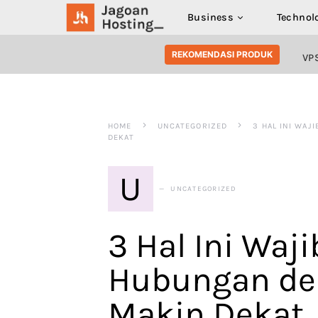
Business
Technol
SEARCH FOR:
REKOMENDASI PRODUK
VP
HOME
UNCATEGORIZED
3 HAL INI WA
DEKAT
U
UNCATEGORIZED
3 Hal Ini Waj
Hubungan de
Makin Dekat