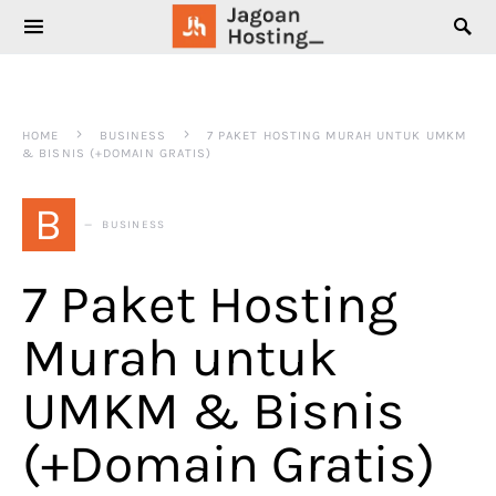
SEARCH FOR:
HOME
BUSINESS
7 PAKET HOSTING MURAH UNTUK UMKM
& BISNIS (+DOMAIN GRATIS)
B
BUSINESS
7 Paket Hosting
Murah untuk
UMKM & Bisnis
(+Domain Gratis)