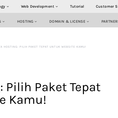
ogy
Web Development
Tutorial
Customer S
S
HOSTING
DOMAIN & LICENSE
PARTNER
A HOSTING: PILIH PAKET TEPAT UNTUK WEBSITE KAMU!
 Pilih Paket Tepat
te Kamu!