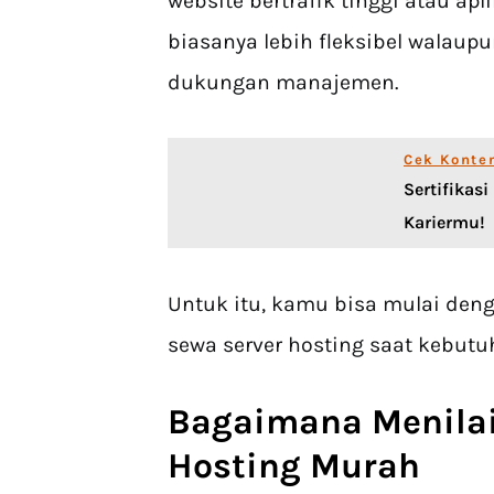
website bertrafik tinggi atau apl
biasanya lebih fleksibel walau
dukungan manajemen.
Cek Konte
Sertifikas
Kariermu!
Untuk itu, kamu bisa mulai deng
sewa server hosting saat kebutu
Bagaimana Menila
Hosting Murah