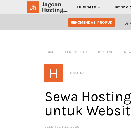
Business
Technol
SEARCH FOR:
REKOMENDASI PRODUK
VP
HOME
TECHNOLOGY
HOSTING
SEW
H
HOSTING
Sewa Hosting:
untuk Websi
DESEMBER 22, 2025