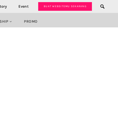
tory
Event
BUAT WEBSITEMU SEKARANG
SHIP
PROMO