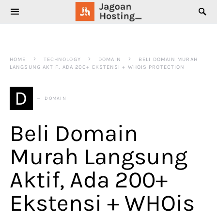
SEARCH FOR:
HOME
TECHNOLOGY
DOMAIN
BELI DOMAIN MURAH
LANGSUNG AKTIF, ADA 200+ EKSTENSI + WHOIS PROTECTION
D
DOMAIN
Beli Domain
Murah Langsung
Aktif, Ada 200+
Ekstensi + WHOis