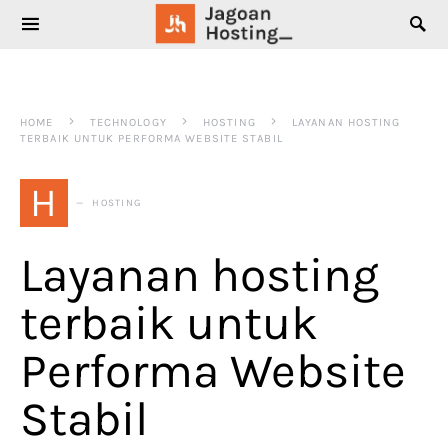
SEARCH FOR:
HOME
TECHNOLOGY
HOSTING
LAYANAN HOSTING
TERBAIK UNTUK PERFORMA WEBSITE STABIL
H
HOSTING
Layanan hosting
terbaik untuk
Performa Website
Stabil