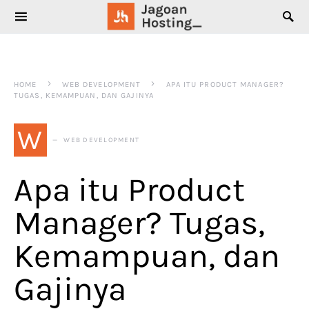
SEARCH FOR:
HOME
WEB DEVELOPMENT
APA ITU PRODUCT MANAGER?
TUGAS, KEMAMPUAN, DAN GAJINYA
W
WEB DEVELOPMENT
Apa itu Product
Manager? Tugas,
Kemampuan, dan
Gajinya