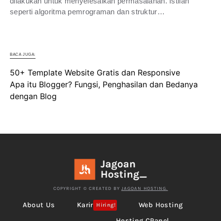
dilakukan untuk menyelesaikan permasalahan. Istilah
seperti algoritma pemrograman dan struktur…
BACA JUGA:
50+ Template Website Gratis dan Responsive
Apa itu Blogger? Fungsi, Penghasilan dan Bedanya
dengan Blog
COPYRIGHT © CREATED BY
JAGOAN HOSTING.
About Us
Karir
Web Hosting
Hiring!
Hosting CPanel