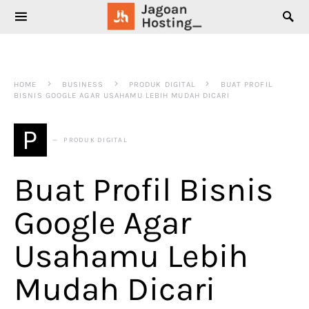
SEARCH FOR:
HOME
BUSINESS
PRODUK DIGITAL
BUAT PROFIL
BISNIS GOOGLE AGAR USAHAMU LEBIH MUDAH DICARI
P
PRODUK DIGITAL
Buat Profil Bisnis
Google Agar
Usahamu Lebih
Mudah Dicari