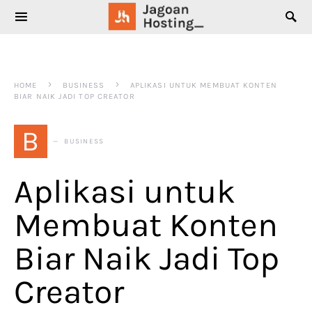
SEARCH FOR:
HOME
BUSINESS
APLIKASI UNTUK MEMBUAT KONTEN
BIAR NAIK JADI TOP CREATOR
B
BUSINESS
Aplikasi untuk
Membuat Konten
Biar Naik Jadi Top
Creator