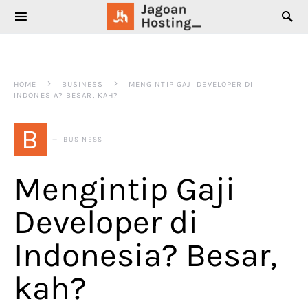
SEARCH FOR:
HOME
BUSINESS
MENGINTIP GAJI DEVELOPER DI
INDONESIA? BESAR, KAH?
B
BUSINESS
Mengintip Gaji
Developer di
Indonesia? Besar,
kah?