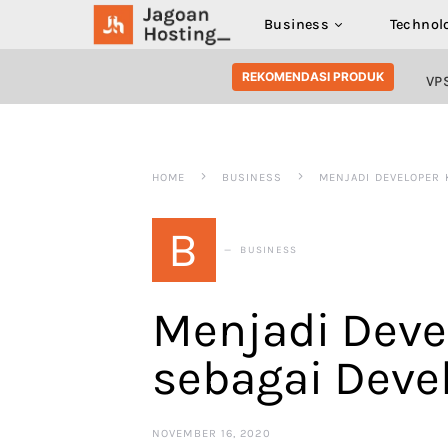
Business
Technol
SEARCH FOR:
REKOMENDASI PRODUK
VP
HOME
BUSINESS
MENJADI DEVELOPER 
B
BUSINESS
Menjadi Deve
sebagai Deve
NOVEMBER 16, 2020