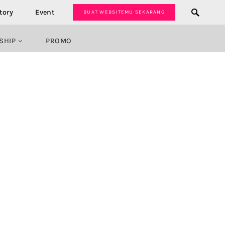
tory
Event
BUAT WEBSITEMU SEKARANG
SHIP
PROMO