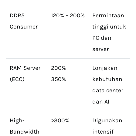
DDR5
120% – 200%
Permintaan
Consumer
tinggi untuk
PC dan
server
RAM Server
200% –
Lonjakan
(ECC)
350%
kebutuhan
data center
dan AI
High-
>300%
Digunakan
Bandwidth
intensif