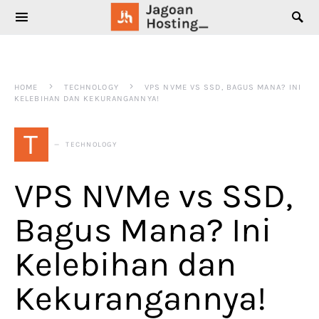
SEARCH FOR:
HOME
TECHNOLOGY
VPS NVME VS SSD, BAGUS MANA? INI
KELEBIHAN DAN KEKURANGANNYA!
T
TECHNOLOGY
VPS NVMe vs SSD,
Bagus Mana? Ini
Kelebihan dan
Kekurangannya!