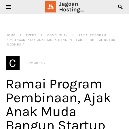
SEARCH FOR:
HOME
EVENT
COMMUNITY
RAMAI PROGRAM
PEMBINAAN, AJAK ANAK MUDA BANGUN STARTUP DIGITAL UNTUK
INDONESIA
C
COMMUNITY
Ramai Program
Pembinaan, Ajak
Anak Muda
Bangun Startup