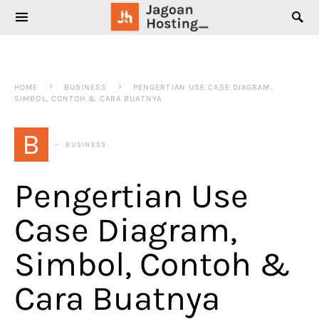
SEARCH FOR:
HOME
BUSINESS
PENGERTIAN USE CASE DIAGRAM,
SIMBOL, CONTOH & CARA BUATNYA
B
BUSINESS
Pengertian Use
Case Diagram,
Simbol, Contoh &
Cara Buatnya