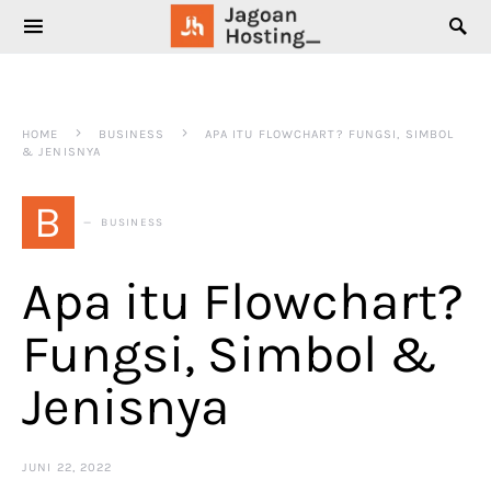
SEARCH FOR:
HOME
BUSINESS
APA ITU FLOWCHART? FUNGSI, SIMBOL
& JENISNYA
B
BUSINESS
Apa itu Flowchart?
Fungsi, Simbol &
Jenisnya
JUNI 22, 2022