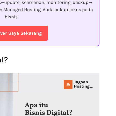
s—update, keamanan, monitoring, backup—
gan Managed Hosting, Anda cukup fokus pada
bisnis.
rver Saya Sekarang
al?