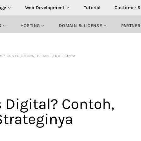
ogy
Web Development
Tutorial
Customer S
S
HOSTING
DOMAIN & LICENSE
PARTNER
TAL? CONTOH, KONSEP, DAN STRATEGINYA
s Digital? Contoh,
Strateginya