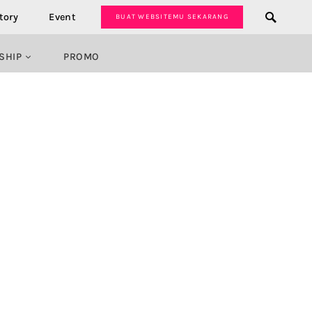
tory
Event
BUAT WEBSITEMU SEKARANG
SHIP
PROMO