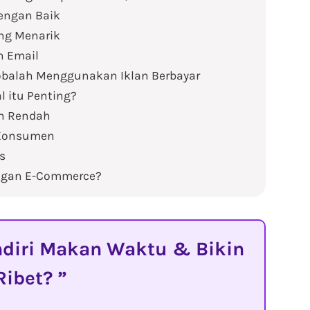
engan Baik
ng Menarik
 Email
obalah Menggunakan Iklan Berbayar
l itu Penting?
ih Rendah
 Konsumen
s
engan E-Commerce?
diri Makan Waktu & Bikin
Ribet?