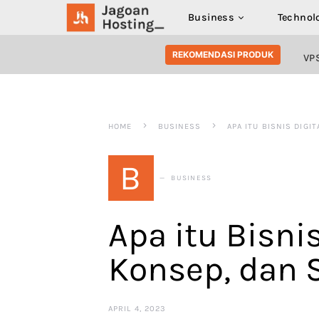
Business
Technol
SEARCH FOR:
REKOMENDASI PRODUK
VP
HOME
BUSINESS
APA ITU BISNIS DIGI
B
BUSINESS
Apa itu Bisni
Konsep, dan 
APRIL 4, 2023