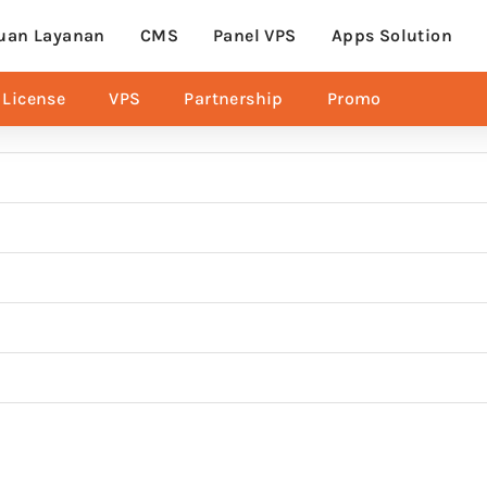
uan Layanan
CMS
Panel VPS
Apps Solution
License
VPS
Partnership
Promo