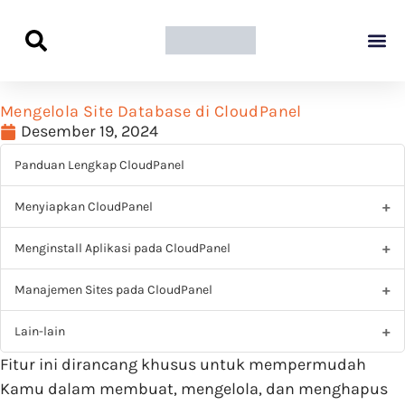
Panduan Awal L
Semua Pa
Kamus Host
Rekomendasi Pro
Mengelola Site Database di CloudPanel
Desember 19, 2024
Panduan Lengkap CloudPanel
Menyiapkan CloudPanel
Menginstall Aplikasi pada CloudPanel
Manajemen Sites pada CloudPanel
Lain-lain
Fitur ini dirancang khusus untuk mempermudah
Kamu dalam membuat, mengelola, dan menghapus