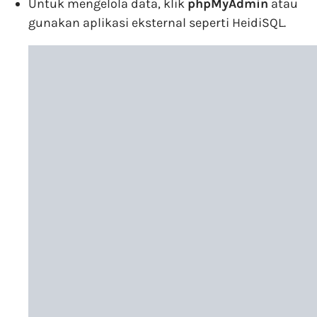
Untuk mengelola data, klik
phpMyAdmin
atau
gunakan aplikasi eksternal seperti HeidiSQL.