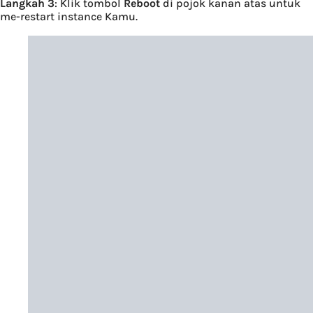
Langkah 3
: Klik tombol
Reboot
di pojok kanan atas untuk
me-restart instance Kamu.