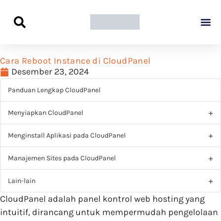
Panduan Awal L
Semua Pa
Kamus Host
Rekomendasi Pro
Cara Reboot Instance di CloudPanel
Desember 23, 2024
Panduan Lengkap CloudPanel
Menyiapkan CloudPanel
Menginstall Aplikasi pada CloudPanel
Manajemen Sites pada CloudPanel
Lain-lain
CloudPanel adalah panel kontrol web hosting yang
intuitif, dirancang untuk mempermudah pengelolaan