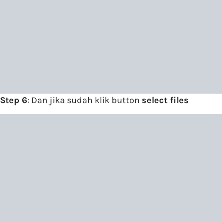
Step 6
: Dan jika sudah klik button
select files