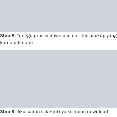
Step 8
: Tunggu prosed download dari file backup yang
kamu pilih tadi
Step 9:
Jika sudah selanjutnya ke menu download