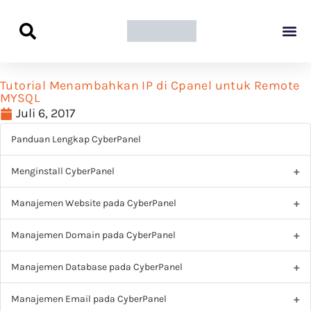
Panduan Awal L
Semua Pa
Kamus Host
Rekomendasi Pro
Tutorial Menambahkan IP di Cpanel untuk Remote
MYSQL
Juli 6, 2017
Panduan Lengkap CyberPanel
Menginstall CyberPanel
Manajemen Website pada CyberPanel
Manajemen Domain pada CyberPanel
Manajemen Database pada CyberPanel
Manajemen Email pada CyberPanel