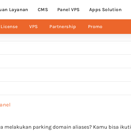
uan Layanan
CMS
Panel VPS
Apps Solution
License
VPS
Partnership
Promo
Panel
 melakukan parking domain aliases? Kamu bisa ikutin t