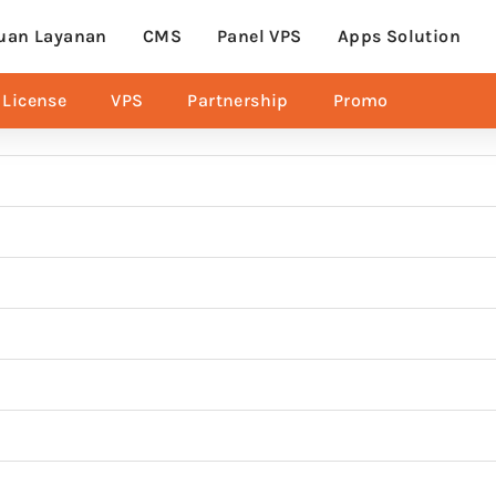
uan Layanan
CMS
Panel VPS
Apps Solution
License
VPS
Partnership
Promo