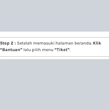
Step 2 :
Setelah memasuki halaman beranda.
Klik
“Bantuan”
lalu pilih menu
“Tiket”
.