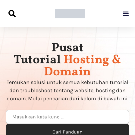
Panduan Awal L
Semua Pa
Kamus Host
Rekomendasi Pro
Pusat
Tutorial
Hosting &
Domain
Temukan solusi untuk semua kebutuhan tutorial
dan troubleshoot tentang website, hosting dan
domain. Mulai pencarian dari kolom di bawah ini.
Cari Panduan