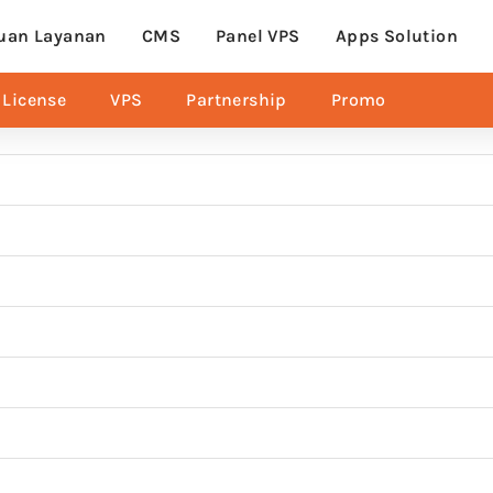
uan Layanan
CMS
Panel VPS
Apps Solution
License
VPS
Partnership
Promo