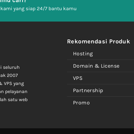
mu cari?
 kami yang siap 24/7 bantu kamu
Rekomendasi Produk
Hosting
Domain & License
i seluruh
jak 2007
VPS
& VPS yang
Partnership
an pelayanan
lah satu web
Promo