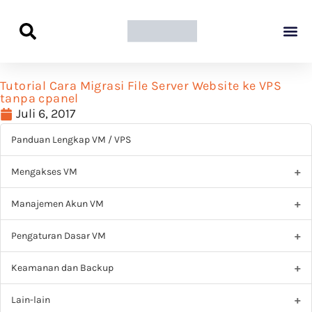
Panduan Awal L
Semua Pa
Kamus Host
Rekomendasi Pro
Tutorial Cara Migrasi File Server Website ke VPS
tanpa cpanel
Juli 6, 2017
Panduan Lengkap VM / VPS
Mengakses VM
Manajemen Akun VM
Pengaturan Dasar VM
Keamanan dan Backup
Lain-lain