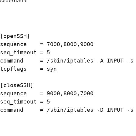
sederhana.
[openSSH]

sequence    = 7000,8000,9000

seq_timeout = 5

command     = /sbin/iptables -A INPUT -s 
tcpflags    = syn

[closeSSH]

sequence    = 9000,8000,7000

seq_timeout = 5

command     = /sbin/iptables -D INPUT -s