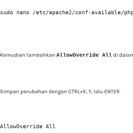
sudo nano /etc/apache2/conf-available/ph
Kemudian tambahkan
di dala
AllowOverride All
Simpan perubahan dengan CTRL+X, Y, lalu ENTER
AllowOverride All