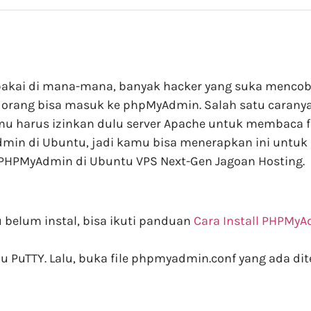
ipakai di mana-mana, banyak hacker yang suka menco
orang bisa masuk ke phpMyAdmin. Salah satu carany
kamu harus izinkan dulu server Apache untuk membaca fi
in di Ubuntu, jadi kamu bisa menerapkan ini untuk
HPMyAdmin di Ubuntu VPS Next-Gen Jagoan Hosting.
belum instal, bisa ikuti panduan
Cara Install PHPMyA
tau PuTTY. Lalu, buka file phpmyadmin.conf yang ada 