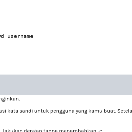
wd username
nginkan.
kata sandi untuk pengguna yang kamu buat. Setelah i
 lakukan dengan tanpa menambahkan -c