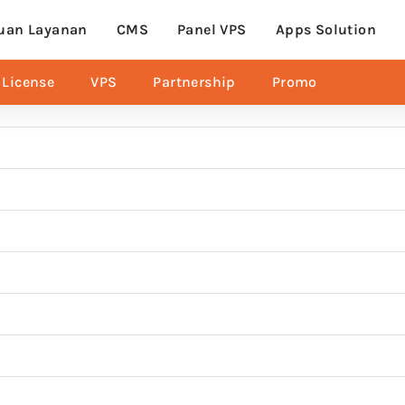
uan Layanan
CMS
Panel VPS
Apps Solution
License
VPS
Partnership
Promo