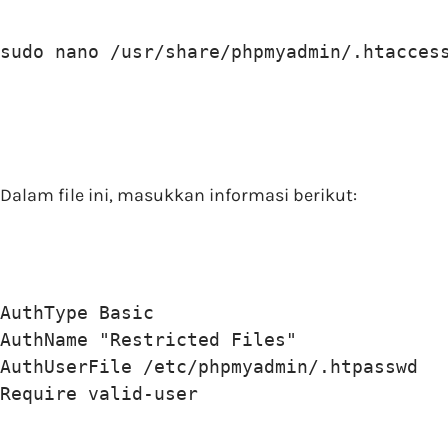
sudo nano /usr/share/phpmyadmin/.htacces
Dalam file ini, masukkan informasi berikut:
AuthType Basic

AuthName "Restricted Files"

AuthUserFile /etc/phpmyadmin/.htpasswd

Require valid-user