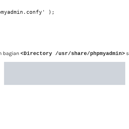
pmyadmin.confy' );
m bagian
s
<Directory /usr/share/phpmyadmin>