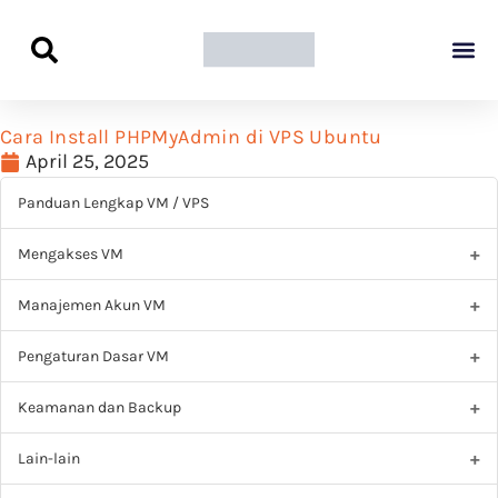
Panduan Awal L
Semua Pa
Kamus Host
Rekomendasi Pro
Cara Install PHPMyAdmin di VPS Ubuntu
April 25, 2025
Panduan Lengkap VM / VPS
Mengakses VM
Manajemen Akun VM
Pengaturan Dasar VM
Keamanan dan Backup
Lain-lain