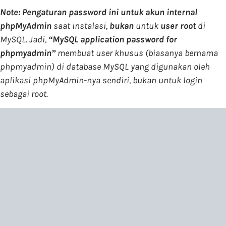
Note:
P
engaturan password
ini
untuk akun internal
phpMyAdmin
saat instalasi
,
bukan
untuk
user
root
di
MySQL.
Jadi,
“MySQL application password for
phpmyadmin”
membuat user khusus (biasanya bernama
phpmyadmin
) di database MySQL yang digunakan oleh
aplikasi phpMyAdmin-nya sendiri, bukan untuk login
sebagai
root
.