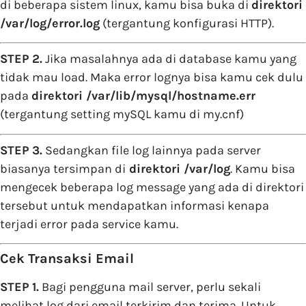
di beberapa sistem linux, kamu bisa buka di
direktori
/var/log/error.log
(tergantung konfigurasi HTTP).
STEP 2.
Jika masalahnya ada di database kamu yang
tidak mau load. Maka error lognya bisa kamu cek dulu
pada
direktori /var/lib/mysql/hostname.err
(tergantung setting mySQL kamu di my.cnf)
STEP 3.
Sedangkan file log lainnya pada server
biasanya tersimpan di
direktori /var/log
. Kamu bisa
mengecek beberapa log message yang ada di direktori
tersebut untuk mendapatkan informasi kenapa
terjadi error pada service kamu.
Cek Transaksi Email
STEP 1.
Bagi pengguna mail server, perlu sekali
melihat log dari email terkirim dan terima. Untuk