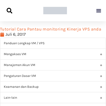
Panduan Awal L
Semua Pa
Kamus Host
Rekomendasi Pro
Tutorial Cara Pantau monitoring Kinerja VPS anda
Juli 6, 2017
Panduan Lengkap VM / VPS
Mengakses VM
Manajemen Akun VM
Pengaturan Dasar VM
Keamanan dan Backup
Lain-lain