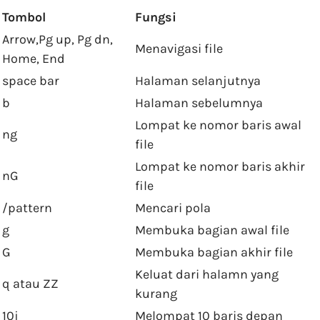
Tombol
Fungsi
Arrow,Pg up, Pg dn,
Menavigasi file
Home, End
space bar
Halaman selanjutnya
b
Halaman sebelumnya
Lompat ke nomor baris awal
ng
file
Lompat ke nomor baris akhir
nG
file
/pattern
Mencari pola
g
Membuka bagian awal file
G
Membuka bagian akhir file
Keluat dari halamn yang
q atau ZZ
kurang
10j
Melompat 10 baris depan