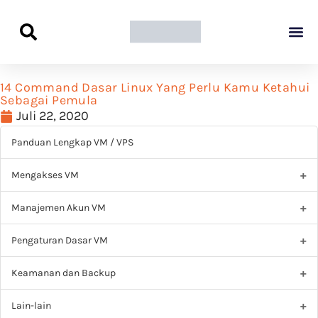
Panduan Awal L
Semua Pa
Kamus Host
Rekomendasi Pro
14 Command Dasar Linux Yang Perlu Kamu Ketahui
Sebagai Pemula
Juli 22, 2020
Panduan Lengkap VM / VPS
Mengakses VM
Manajemen Akun VM
Pengaturan Dasar VM
Keamanan dan Backup
Lain-lain