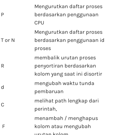
Mengurutkan daftar proses
P
berdasarkan penggunaan
CPU
Mengurutkan daftar proses
T or N
berdasarkan penggunaan id
proses
membalik urutan proses
R
penyortiran berdasarkan
kolom yang saat ini disortir
mengubah waktu tunda
d
pembaruan
melihat path lengkap dari
C
perintah,
menambah / menghapus
F
kolom atau mengubah
urutan kolom