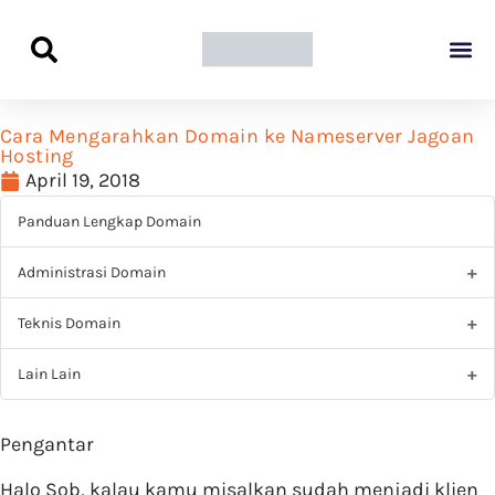
Panduan Awal L
Semua Pa
Kamus Host
Rekomendasi Pro
Cara Mengarahkan Domain ke Nameserver Jagoan
Hosting
April 19, 2018
Panduan Lengkap Domain
Administrasi Domain
Teknis Domain
Lain Lain
Pengantar
Halo Sob, kalau kamu misalkan sudah menjadi klien