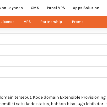
uan Layanan
CMS
Panel VPS
Apps Solution
License
VPS
Partnership
Promo
main tersebut. Kode domain Extensible Provisioning 
miliki satu kode status, bahkan bisa juga lebih dari 