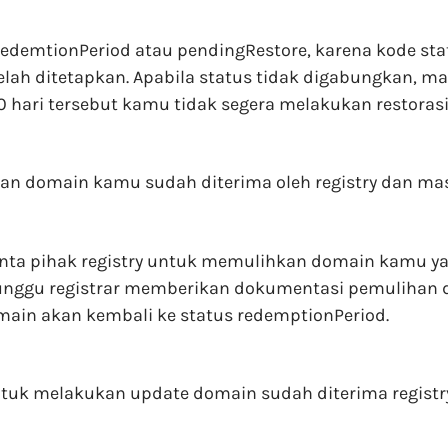
redemtionPeriod atau pendingRestore, karena kode sta
lah ditetapkan. Apabila status tidak digabungkan, m
30 hari tersebut kamu tidak segera melakukan restor
n domain kamu sudah diterima oleh registry dan mas
nta pihak registry untuk memulihkan domain kamu yan
ggu registrar memberikan dokumentasi pemulihan do
main akan kembali ke status redemptionPeriod.
tuk melakukan update domain sudah diterima registry