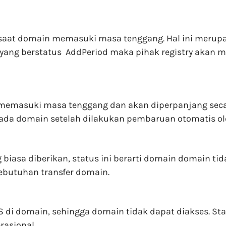
aat domain memasuki masa tenggang. Hal ini merupaka
ang berstatus AddPeriod maka pihak registry akan me
 memasuki masa tenggang dan akan diperpanjang secar
ada domain setelah dilakukan pembaruan otomatis ole
iasa diberikan, status ini berarti domain domain tida
ebutuhan transfer domain.
NS di domain, sehingga domain tidak dapat diakses. St
asional.