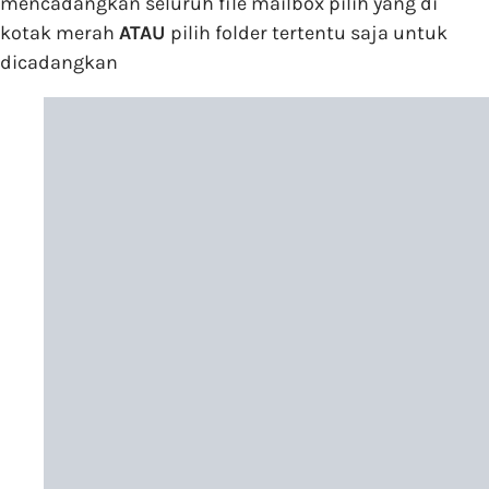
mencadangkan seluruh file mailbox pilih yang di
kotak merah
ATAU
pilih folder tertentu saja untuk
dicadangkan