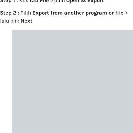
Step 1 :
Klik
tab File
> pilih
Open & Export
Step 2 :
Pilih
Export from another program or file
>
lalu klik
Next