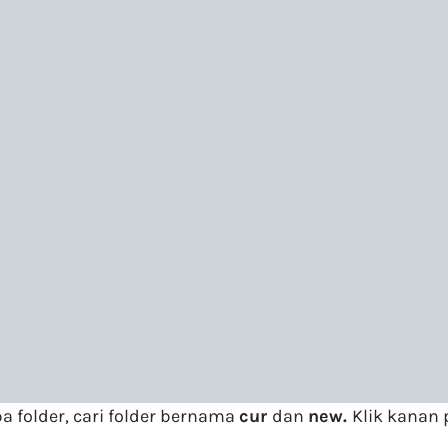
 folder, cari folder bernama
cur
dan
new.
Klik kanan 