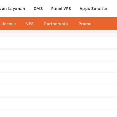
uan Layanan
CMS
Panel VPS
Apps Solution
License
VPS
Partnership
Promo