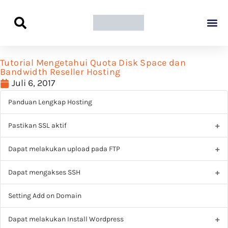
Panduan Awal L
Semua Pa
Kamus Host
Rekomendasi Pro
Tutorial Mengetahui Quota Disk Space dan
Bandwidth Reseller Hosting
Juli 6, 2017
Panduan Lengkap Hosting
Pastikan SSL aktif
Dapat melakukan upload pada FTP
Dapat mengakses SSH
Setting Add on Domain
Dapat melakukan Install Wordpress