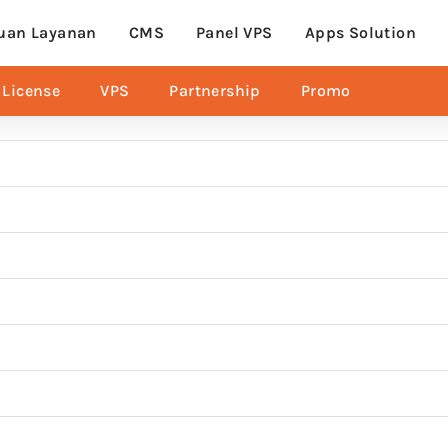
uan Layanan
CMS
Panel VPS
Apps Solution
License
VPS
Partnership
Promo