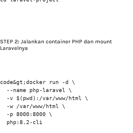
STEP 2
:
Jalankan container PHP dan mount
Laravelnya
code&gt;docker run -d \

  --name php-laravel \

  -v $(pwd):/var/www/html \

  -w /var/www/html \

  -p 8000:8000 \

  php:8.2-cli