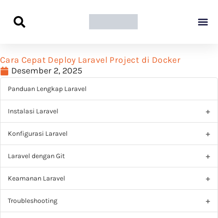
Panduan Awal L
Semua Pa
Kamus Host
Rekomendasi Pro
Cara Cepat Deploy Laravel Project di Docker
Desember 2, 2025
Panduan Lengkap Laravel
Instalasi Laravel
Konfigurasi Laravel
Laravel dengan Git
Keamanan Laravel
Troubleshooting