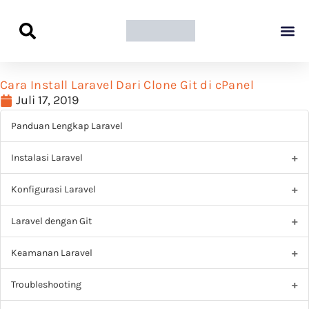
Panduan Awal L
Semua Pa
Kamus Host
Rekomendasi Pro
Cara Install Laravel Dari Clone Git di cPanel
Juli 17, 2019
Panduan Lengkap Laravel
Instalasi Laravel
Konfigurasi Laravel
Laravel dengan Git
Keamanan Laravel
Troubleshooting